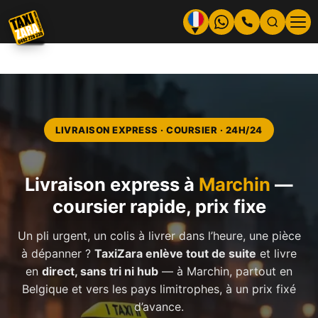
Aller
au
▼
contenu
LIVRAISON EXPRESS · COURSIER · 24H/24
Livraison express à
Marchin
—
coursier rapide, prix fixe
Un pli urgent, un colis à livrer dans l’heure, une pièce
à dépanner ?
TaxiZara enlève tout de suite
et livre
en
direct, sans tri ni hub
— à Marchin, partout en
Belgique et vers les pays limitrophes, à un prix fixé
d’avance.