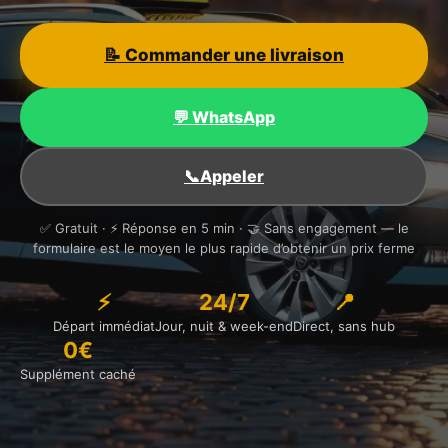
📝 Commander une livraison
💬 WhatsApp
📞
Appeler
✅ Gratuit · ⚡ Réponse en 5 min · 🤝 Sans engagement — le
formulaire est le moyen le plus rapide d’obtenir un prix ferme
⚡
24/7
📍
Départ immédiat
Jour, nuit & week-end
Direct, sans hub
0€
Supplément caché