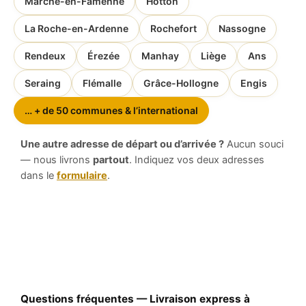
Marche-en-Famenne
Hotton
La Roche-en-Ardenne
Rochefort
Nassogne
Rendeux
Érezée
Manhay
Liège
Ans
Seraing
Flémalle
Grâce-Hollogne
Engis
… + de 50 communes & l’international
Une autre adresse de départ ou d’arrivée ?
Aucun souci
— nous livrons
partout
. Indiquez vos deux adresses
dans le
formulaire
.
Questions fréquentes — Livraison express à